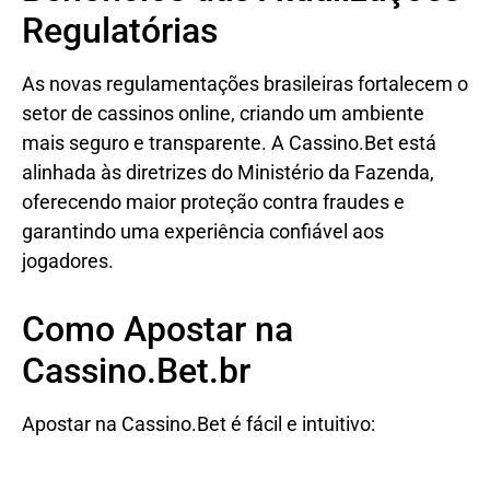
Regulatórias
As novas regulamentações brasileiras fortalecem o
setor de cassinos online, criando um ambiente
mais seguro e transparente. A Cassino.Bet está
alinhada às diretrizes do Ministério da Fazenda,
oferecendo maior proteção contra fraudes e
garantindo uma experiência confiável aos
jogadores.
Como Apostar na
Cassino.Bet.br
Apostar na Cassino.Bet é fácil e intuitivo: