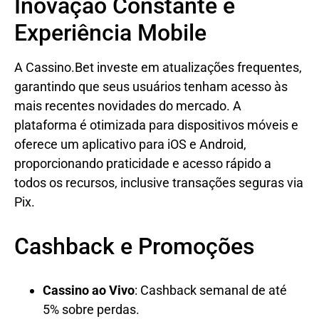
Inovação Constante e
Experiência Mobile
A Cassino.Bet investe em atualizações frequentes,
garantindo que seus usuários tenham acesso às
mais recentes novidades do mercado. A
plataforma é otimizada para dispositivos móveis e
oferece um aplicativo para iOS e Android,
proporcionando praticidade e acesso rápido a
todos os recursos, inclusive transações seguras via
Pix.
Cashback e Promoções
Cassino ao Vivo
: Cashback semanal de até
5% sobre perdas.