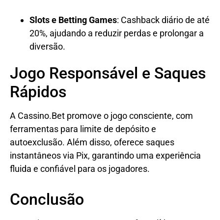
Slots e Betting Games
: Cashback diário de até
20%, ajudando a reduzir perdas e prolongar a
diversão.
Jogo Responsável e Saques
Rápidos
A Cassino.Bet promove o jogo consciente, com
ferramentas para limite de depósito e
autoexclusão. Além disso, oferece saques
instantâneos via Pix, garantindo uma experiência
fluida e confiável para os jogadores.
Conclusão