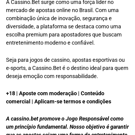
A Cassino.Bet surge como uma força líder no
mercado de apostas online no Brasil. Com uma
combinação única de inovação, segurança e
diversidade, a plataforma se destaca como uma
escolha premium para apostadores que buscam
entretenimento moderno e confiável.
Seja para jogos de cassino, apostas esportivas ou
e-sports, a Cassino.Bet é o destino ideal para quem
deseja emoção com responsabilidade.
+18 | Aposte com moderação | Conteúdo
comercial | Aplicam-se termos e condições
A cassino.bet promove o Jogo Responsável como
um princípio fundamental. Nosso objetivo é garantir
que as apostas sejam uma forma de entretenimento