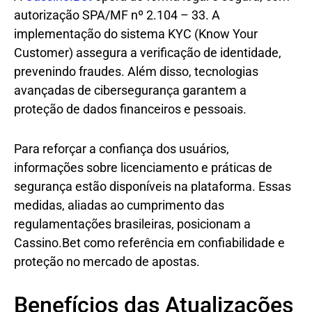
autorização SPA/MF nº 2.104 – 33. A
implementação do sistema KYC (Know Your
Customer) assegura a verificação de identidade,
prevenindo fraudes. Além disso, tecnologias
avançadas de cibersegurança garantem a
proteção de dados financeiros e pessoais.
Para reforçar a confiança dos usuários,
informações sobre licenciamento e práticas de
segurança estão disponíveis na plataforma. Essas
medidas, aliadas ao cumprimento das
regulamentações brasileiras, posicionam a
Cassino.Bet como referência em confiabilidade e
proteção no mercado de apostas.
Benefícios das Atualizações