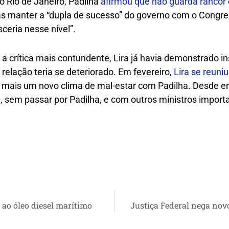
 Rio de Janeiro, Padilha
afirmou que não guarda rancor
as manter a “dupla de sucesso” do governo com o Congres
ceria nesse nível”.
a crítica mais contundente, Lira já havia demonstrado i
relação teria se deteriorado. Em fevereiro,
Lira se reuni
mais um novo clima de mal-estar com Padilha. Desde en
a, sem passar por Padilha, e com outros ministros impor
 ao óleo diesel marítimo
Justiça Federal nega nov